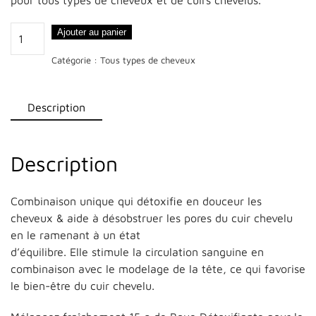
pour tous types de cheveux et de cuirs chevelus.
quantité
Ajouter au panier
de
Catégorie :
Tous types de cheveux
Potion
Équilibrante
Description
Description
Combinaison unique qui détoxifie en douceur les
cheveux & aide à désobstruer les pores du cuir chevelu
en le ramenant à un état
d’équilibre. Elle stimule la circulation sanguine en
combinaison avec le modelage de la tête, ce qui favorise
le bien-être du cuir chevelu.