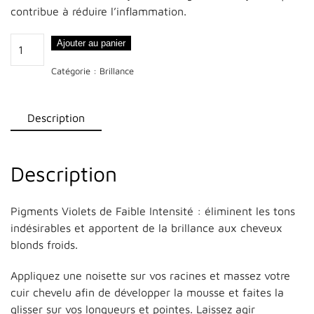
contribue à réduire l’inflammation.
quantité
Ajouter au panier
de
Catégorie :
Brillance
Shampooing
Neutralisant
Brillance
Description
Description
Pigments Violets de Faible Intensité : éliminent les tons
indésirables et apportent de la brillance aux cheveux
blonds froids.
Appliquez une noisette sur vos racines et massez votre
cuir chevelu afin de développer la mousse et faites la
glisser sur vos longueurs et pointes. Laissez agir